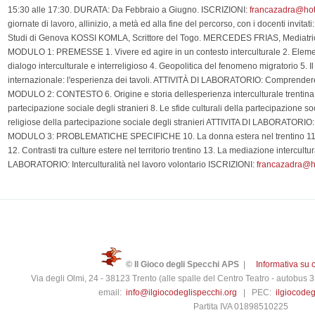
15:30 alle 17:30. DURATA: Da Febbraio a Giugno. ISCRIZIONI:
francazadra@ho
giornate di lavoro, allinizio, a metà ed alla fine del percorso, con i docenti invit
Studi di Genova KOSSI KOMLA, Scrittore del Togo. MERCEDES FRIAS, Mediat
MODULO 1: PREMESSE 1. Vivere ed agire in un contesto interculturale 2. Elementi
dialogo interculturale e interreligioso 4. Geopolitica del fenomeno migratorio 5. I
internazionale: l'esperienza dei tavoli. ATTIVITÀ DI LABORATORIO: Comprendere e 
MODULO 2: CONTESTO 6. Origine e storia dellesperienza interculturale trentina 7
partecipazione sociale degli stranieri 8. Le sfide culturali della partecipazione soci
religiose della partecipazione sociale degli stranieri ATTIVITA DI LABORATORIO: 
MODULO 3: PROBLEMATICHE SPECIFICHE 10. La donna estera nel trentino 11. I 
12. Contrasti tra culture estere nel territorio trentino 13. La mediazione intercultur
LABORATORIO: Interculturalità nel lavoro volontario ISCRIZIONI:
francazadra@h
© Il Gioco degli Specchi APS
|
Informativa su 
Via degli Olmi, 24 - 38123 Trento (alle spalle del Centro Teatro - autobus
email:
info@ilgiocodeglispecchi.org
| PEC:
ilgiocode
Partita IVA 01898510225