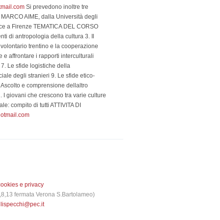
tmail.com
Si prevedono inoltre tre
ati: MARCO AIME, dalla Università degli
rice a Firenze TEMATICA DEL CORSO
 di antropologia della cultura 3. Il
l volontario trentino e la cooperazione
affrontare i rapporti interculturali
. Le sfide logistiche della
ale degli stranieri 9. Le sfide etico-
Ascolto e comprensione dellaltro
giovani che crescono tra varie culture
ale: compito di tutti ATTIVITA DI
otmail.com
cookies e privacy
 3,8,13 fermata Verona S.Bartolameo)
glispecchi@pec.it