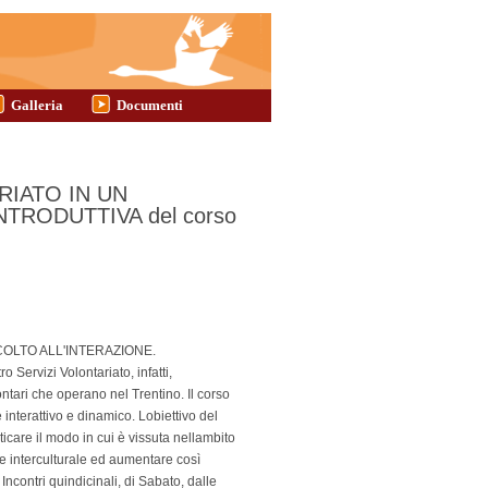
Galleria
Documenti
RIATO IN UN
TRODUTTIVA del corso
ASCOLTO ALL'INTERAZIONE.
vizi Volontariato, infatti,
lontari che operano nel Trentino. Il corso
interattivo e dinamico. Lobiettivo del
ticare il modo in cui è vissuta nellambito
ne interculturale ed aumentare così
Incontri quindicinali, di Sabato, dalle