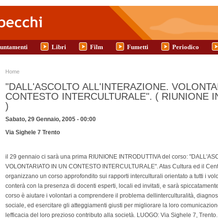
untamenti
Libri
Film
Fumetti
Periodico
Tu sei qui
Home
"DALL'ASCOLTO ALL'INTERAZIONE. VOLONTA
CONTESTO INTERCULTURALE". ( RIUNIONE IN
)
Sabato, 29 Gennaio, 2005 - 00:00
Via Sighele 7 Trento
il 29 gennaio ci sarà una prima RIUNIONE INTRODUTTIVA del corso: "DALL'
VOLONTARIATO IN UN CONTESTO INTERCULTURALE". Atas Cultura ed il Centro Ser
organizzano un corso approfondito sui rapporti interculturali orientato a tutti i vo
conterà con la presenza di docenti esperti, locali ed invitati, e sarà spiccatamente 
corso è aiutare i volontari a comprendere il problema dellinterculturalità, diagnos
sociale, ed esercitare gli atteggiamenti giusti per migliorare la loro comunicazio
lefficacia del loro prezioso contributo alla società. LUOGO: Via Sighele 7, Trento. 