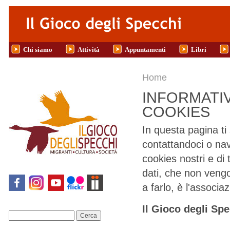
Salta al contenuto principale
Chi siamo
Attività
Appuntamenti
Libri
Tu sei qui
Home
INFORMATIV
COOKIES
In questa pagina ti
contattandoci o na
cookies nostri e di 
dati, che non vengo
a farlo, è l'associa
Il Gioco degli Spe
Cerca