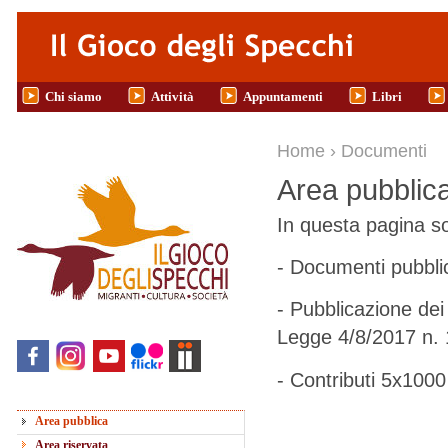
Salta al contenuto principale
Chi siamo
Attività
Appuntamenti
Libri
Tu sei qui
Home
›
Documenti
Area pubblic
In questa pagina so
- Documenti pubblic
- Pubblicazione dei 
Legge 4/8/2017 n. 
- Contributi 5x1000
Area pubblica
Area riservata