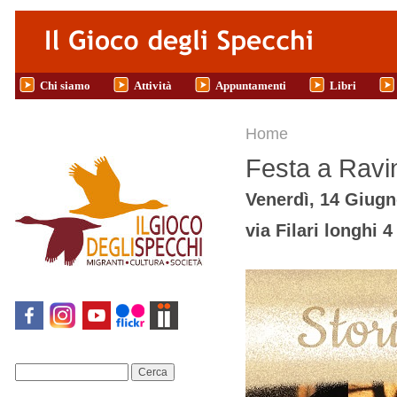
Salta al contenuto principale
Chi siamo
Attività
Appuntamenti
Libri
Tu sei qui
Home
Festa a Ravi
Venerdì, 14 Giugn
via Filari longhi 4
Cerca