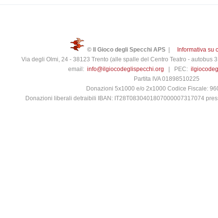
© Il Gioco degli Specchi APS
|
Informativa su 
Via degli Olmi, 24 - 38123 Trento (alle spalle del Centro Teatro - autobus
email:
info@ilgiocodeglispecchi.org
| PEC:
ilgiocode
Partita IVA 01898510225
Donazioni 5x1000 e/o 2x1000 Codice Fiscale: 9
Donazioni liberali detraibili IBAN: IT28T0830401807000007317074 