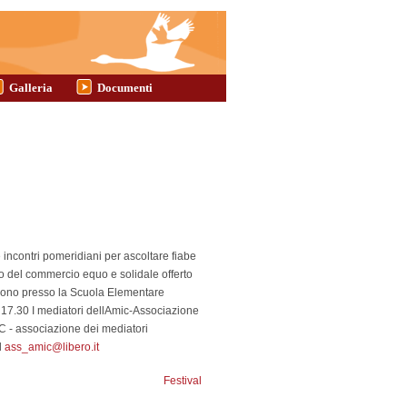
Galleria
Documenti
re incontri pomeridiani per ascoltare fiabe
to del commercio equo e solidale offerto
" sono presso la Scuola Elementare
 17.30 I mediatori dellAmic-Associazione
IC - associazione dei mediatori
l
ass_amic@libero.it
Festival