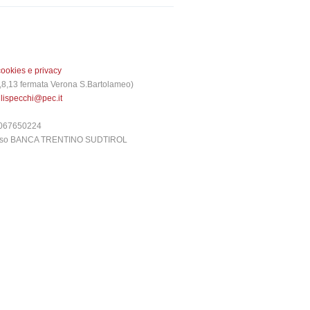
cookies e privacy
 3,8,13 fermata Verona S.Bartolameo)
glispecchi@pec.it
6067650224
presso BANCA TRENTINO SUDTIROL