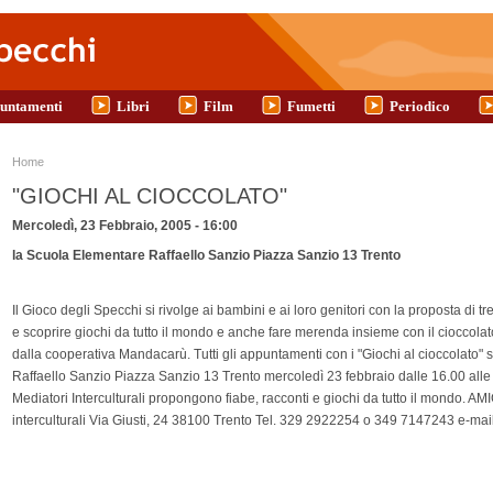
untamenti
Libri
Film
Fumetti
Periodico
Tu sei qui
Home
"GIOCHI AL CIOCCOLATO"
Mercoledì, 23 Febbraio, 2005 - 16:00
la Scuola Elementare Raffaello Sanzio Piazza Sanzio 13 Trento
Il Gioco degli Specchi si rivolge ai bambini e ai loro genitori con la proposta di t
e scoprire giochi da tutto il mondo e anche fare merenda insieme con il cioccola
dalla cooperativa Mandacarù. Tutti gli appuntamenti con i "Giochi al cioccolato
Raffaello Sanzio Piazza Sanzio 13 Trento mercoledì 23 febbraio dalle 16.00 alle
Mediatori Interculturali propongono fiabe, racconti e giochi da tutto il mondo. AM
interculturali Via Giusti, 24 38100 Trento Tel. 329 2922254 o 349 7147243 e-mai