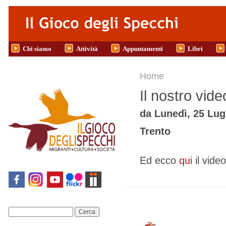
Salta al contenuto principale
Chi siamo
Attività
Appuntamenti
Libri
Tu sei qui
Home
Il nostro vid
da
Lunedì, 25 Lugl
Trento
Ed ecco
qui
il vid
Cerca