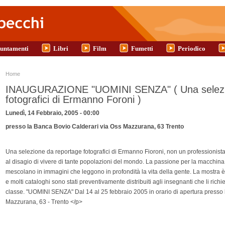
untamenti
Libri
Film
Fumetti
Periodico
Tu sei qui
Home
INAUGURAZIONE "UOMINI SENZA" ( Una selezio
fotografici di Ermanno Foroni )
Lunedì, 14 Febbraio, 2005 - 00:00
presso la Banca Bovio Calderari via Oss Mazzurana, 63 Trento
Una selezione da reportage fotografici di Ermanno Fioroni, non un professionista
al disagio di vivere di tante popolazioni del mondo. La passione per la macchina f
mescolano in immagini che leggono in profondità la vita della gente. La mostra 
e molti cataloghi sono stati preventivamente distribuiti agli insegnanti che li ric
classe. "UOMINI SENZA" Dal 14 al 25 febbraio 2005 in orario di apertura presso 
Mazzurana, 63 - Trento </p>