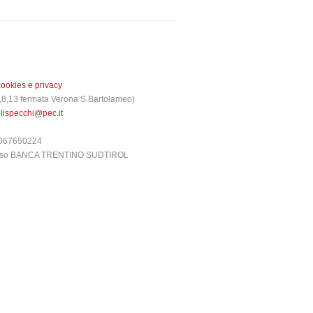
cookies e privacy
 3,8,13 fermata Verona S.Bartolameo)
glispecchi@pec.it
6067650224
presso BANCA TRENTINO SUDTIROL