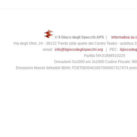
© Il Gioco degli Specchi APS
|
Informativa su 
Via degli Olmi, 24 - 38123 Trento (alle spalle del Centro Teatro - autobus
email:
info@ilgiocodeglispecchi.org
| PEC:
ilgiocode
Partita IVA 01898510225
Donazioni 5x1000 e/o 2x1000 Codice Fiscale: 9
Donazioni liberali detraibili IBAN: IT28T0830401807000007317074 