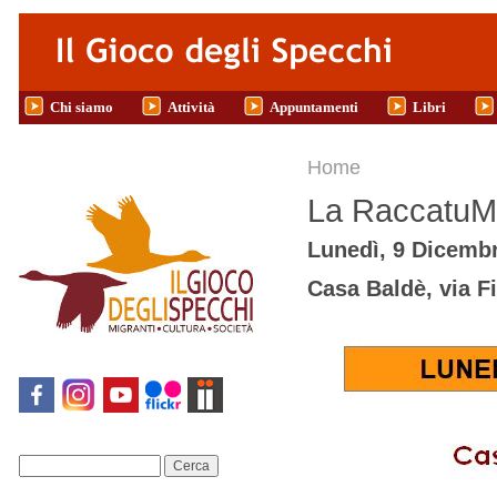
Salta al contenuto principale
Chi siamo
Attività
Appuntamenti
Libri
Tu sei qui
Home
La RaccatuM 
Lunedì, 9 Dicembr
Casa Baldè, via F
Cerca