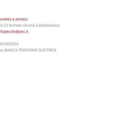
cookies e privacy
 3,8,13 fermata Verona S.Bartolameo)
glispecchi@pec.it
6067650224
presso BANCA TRENTINO SUDTIROL