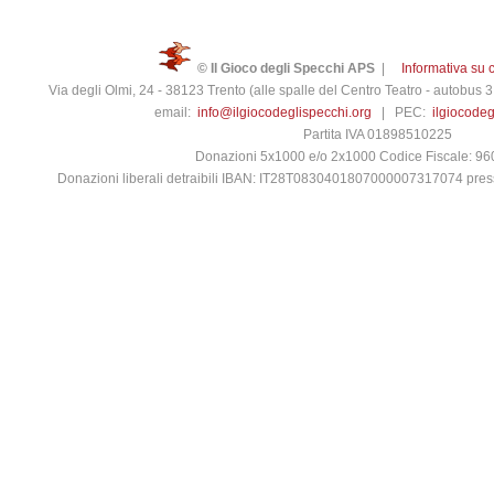
© Il Gioco degli Specchi APS
|
Informativa su 
Via degli Olmi, 24 - 38123 Trento (alle spalle del Centro Teatro - autobus
email:
info@ilgiocodeglispecchi.org
| PEC:
ilgiocode
Partita IVA 01898510225
Donazioni 5x1000 e/o 2x1000 Codice Fiscale: 9
Donazioni liberali detraibili IBAN: IT28T0830401807000007317074 