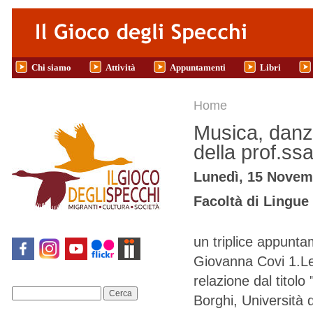
Salta al contenuto principale
Chi siamo
Attività
Appuntamenti
Libri
Tu sei qui
Home
Musica, danza
della prof.ss
Lunedì, 15 Novemb
Facoltà di Lingue 
un triplice appunta
Giovanna Covi 1.Lee
relazione dal titolo
Cerca
Borghi, Università d