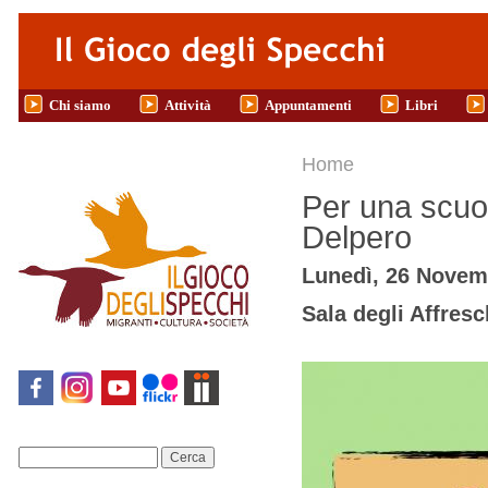
Salta al contenuto principale
Chi siamo
Attività
Appuntamenti
Libri
Tu sei qui
Home
Per una scuol
Delpero
Lunedì, 26 Novem
Sala degli Affres
Cerca