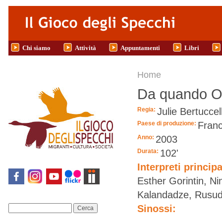
Salta al contenuto principale
Chi siamo
Attività
Appuntamenti
Libri
Tu sei qui
Home
Da quando Ot
Regia:
Julie Bertuccell
Paese di produzione:
Franc
Anno:
2003
Durata:
102'
Interpreti principa
Esther Gorintin, N
Kalandadze, Rusuda
Sinossi:
Cerca