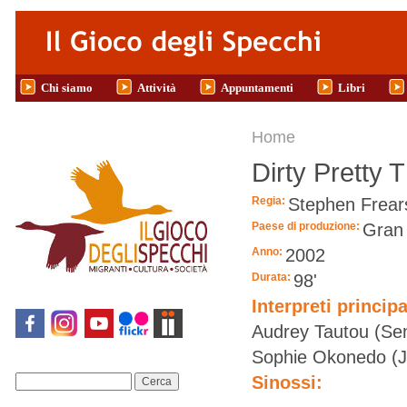
Salta al contenuto principale
Chi siamo
Attività
Appuntamenti
Libri
Tu sei qui
Home
Dirty Pretty T
Regia:
Stephen Frear
Paese di produzione:
Gran
Anno:
2002
Durata:
98'
Interpreti principa
Audrey Tautou (Sen
Sophie Okonedo (Ju
Sinossi:
Cerca