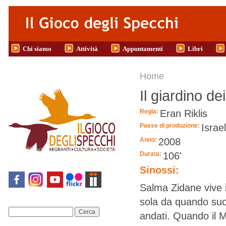
Salta al contenuto principale
Chi siamo
Attività
Appuntamenti
Libri
Tu sei qui
Home
Il giardino de
Regia:
Eran Riklis
Paese di produzione:
Israe
Anno:
2008
Durata:
106'
Sinossi:
Salma Zidane vive i
sola da quando suo 
Cerca
andati. Quando il Mi