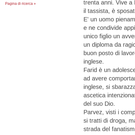
trenta anni. Vive a
Pagina di ricerca »
il tassista, è sposa
E' un uomo piename
e ne condivide appie
unico figlio un avv
un diploma da ragio
buon posto di lavo
inglese.
Farid è un adolesce
ad avere comportam
inglese, si sbarazza d
ascetica intenziona
del suo Dio.
Parvez, visti i comp
si tratti di droga,
strada del fanatism