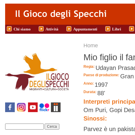
Salta al contenuto principale
Chi siamo
Attività
Appuntamenti
Libri
Tu sei qui
Home
Mio figlio il f
Regia:
Udayan Prasa
Paese di produzione:
Gran
Anno:
1997
Durata:
88'
Interpreti principa
Om Puri, Gopi Desa
Sinossi:
Cerca
Parvez è un pakista