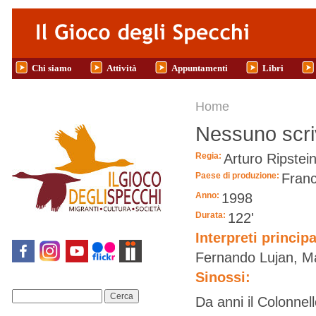
Salta al contenuto principale
Chi siamo
Attività
Appuntamenti
Libri
Tu sei qui
Home
Nessuno scriv
Regia:
Arturo Ripstei
Paese di produzione:
Franc
Anno:
1998
Durata:
122'
Interpreti principa
Fernando Lujan, M
Sinossi:
Cerca
Da anni il Colonnel