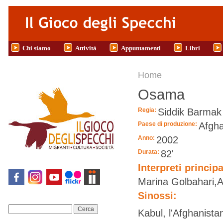
Salta al contenuto principale
Chi siamo
Attività
Appuntamenti
Libri
Tu sei qui
Home
Osama
Regia:
Siddik Barmak
Paese di produzione:
Afgha
Anno:
2002
Durata:
82'
Interpreti principa
Marina Golbahari,Ar
Sinossi:
Cerca
Kabul, l'Afghanista