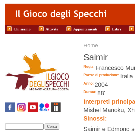
Salta al contenuto principale
Chi siamo
Attività
Appuntamenti
Libri
Tu sei qui
Home
Saimir
Regia:
Francesco Mu
Paese di produzione:
Italia
Anno:
2004
Durata:
88'
Interpreti principa
Mishel Manoku, Xhe
Sinossi:
Cerca
Saimir e Edmond so