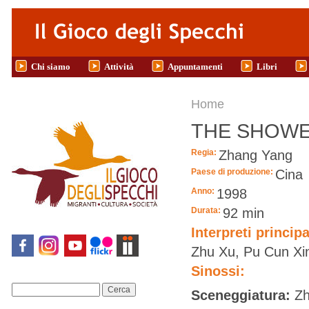
Salta al contenuto principale
Chi siamo
Attività
Appuntamenti
Libri
Tu sei qui
Home
THE SHOW
Regia:
Zhang Yang
Paese di produzione:
Cina
Anno:
1998
Durata:
92 min
Interpreti principa
Zhu Xu, Pu Cun Xin
Sinossi:
Cerca
Sceneggiatura:
Zh