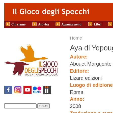
Salta al contenuto principale
Chi siamo
Attività
Appuntamenti
Libri
Tu sei qui
Home
Aya di Yopo
Autore:
Abouet Marguerite
Editore:
Lizard edizioni
Luogo di edizion
Roma
Anno:
2008
Cerca