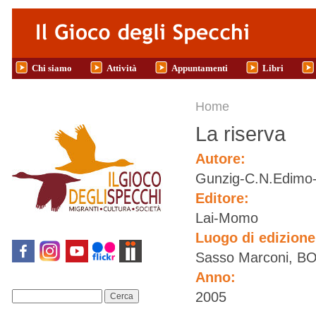
Salta al contenuto principale
Chi siamo
Attività
Appuntamenti
Libri
Tu sei qui
Home
La riserva
Autore:
Gunzig-C.N.Edimo-T
Editore:
Lai-Momo
Luogo di edizion
Sasso Marconi, B
Anno:
2005
Cerca