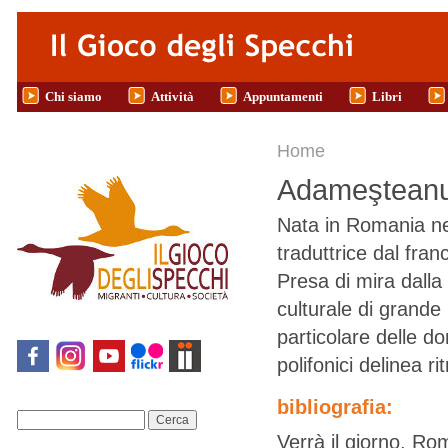
Salta al contenuto principale
Chi siamo
Attività
Appuntamenti
Libri
Tu sei qui
Home
Adameşteanu
Nata in Romania ne
traduttrice dal fra
Presa di mira dall
culturale di grande 
particolare delle d
polifonici delinea rit
bibliografia:
Cerca
Verrà il giorno, Ro