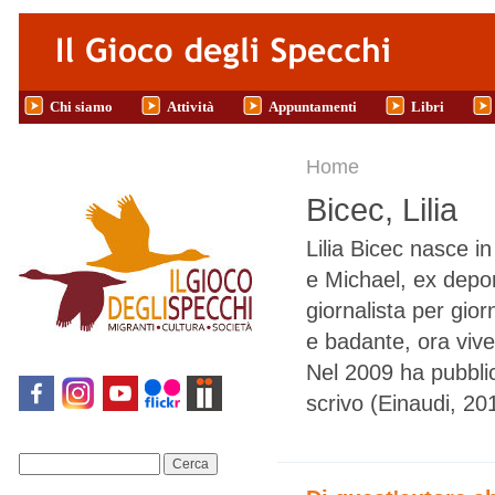
Salta al contenuto principale
Chi siamo
Attività
Appuntamenti
Libri
Tu sei qui
Home
Bicec, Lilia
Lilia Bicec nasce 
e Michael, ex depor
giornalista per gior
e badante, ora vive
Nel 2009 ha pubblica
scrivo (Einaudi, 201
Cerca