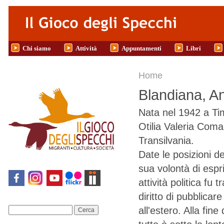
Salta al contenuto principale
Chi siamo
Attività
Appuntamenti
Libri
Tu sei qui
Home
Blandiana, A
Nata nel 1942 a Ti
Otilia Valeria Coma
Transilvania.
Date le posizioni d
sua volontà di esp
attività politica fu
diritto di pubblica
all'estero. Alla fin
Cerca