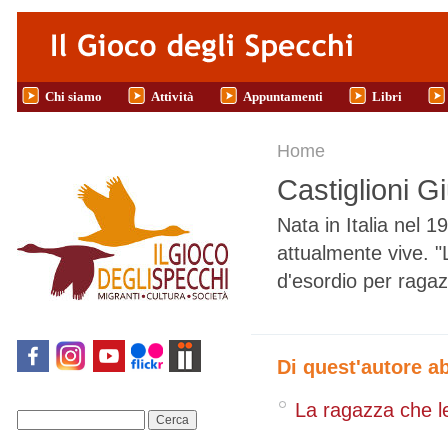
Salta al contenuto principale
Chi siamo
Attività
Appuntamenti
Libri
Tu sei qui
Home
Castiglioni Gi
Nata in Italia nel 1
attualmente vive. "
d'esordio per ragaz
Di quest'autore a
La ragazza che l
Cerca