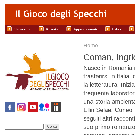
Salta al contenuto principale
Chi siamo
Attività
Appuntamenti
Libri
Tu sei qui
Home
Coman, Ingri
Nasce in Romania ne
trasferirsi in Itali
la letteratura. Inizi
frequenta laboratori
una storia ambient
Ellin Selae, Cuneo,
seguiti altri raccont
suo primo romanzo,
Cerca