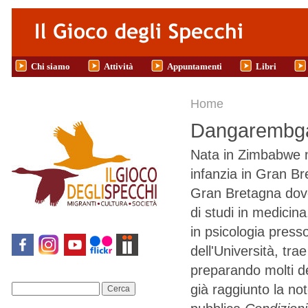
Salta al contenuto principale
Chi siamo
Attività
Appuntamenti
Libri
Tu sei qui
Home
Dangarembga,
Nata in Zimbabwe n
infanzia in Gran Br
Gran Bretagna dove
di studi in medicin
in psicologia press
dell'Università, tra
preparando molti de
già raggiunto la no
Cerca