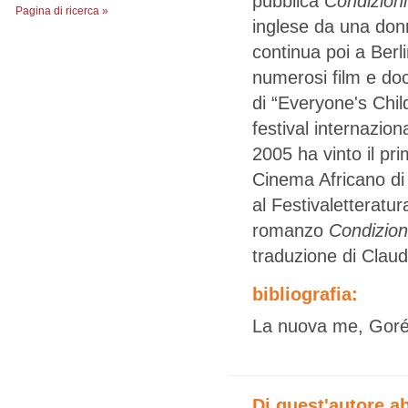
pubblica
Condizion
Pagina di ricerca »
inglese da una don
continua poi a Ber
numerosi film e doc
di “Everyone's Chil
festival internazion
2005 ha vinto il pri
Cinema Africano di
al Festivaletteratu
romanzo
Condizion
traduzione di Claudi
bibliografia:
La nuova me, Gorée 
Di quest'autore a