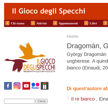
Salta al contenuto principale
Chi siamo
Attività
Appuntamenti
Libri
Tu sei qui
Home
Dragomán, G
György Dragomán è 
ungherese. A quindi
bianco
(Einaudi, 20
Di quest'autore a
Il re bianco
,
Ein
Cerca