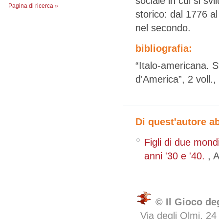
sociale in cui si sv
Pagina di ricerca »
storico: dal 1776 a
nel secondo.
bibliografia:
“Italo-americana. Sto
d'America”, 2 voll.
Di quest'autore a
Figli di due mond
anni '30 e '40.
,
A
© Il Gioco de
Via degli Olmi, 24