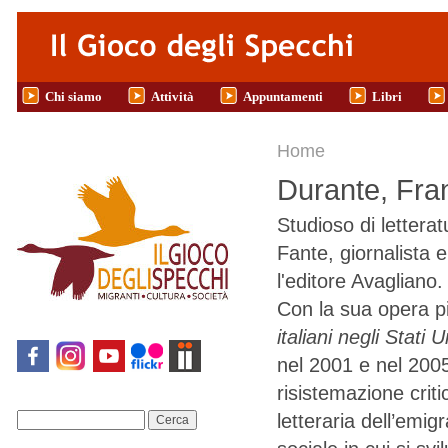
Salta al contenuto principale
Chi siamo
Attività
Appuntamenti
Libri
Tu sei qui
Home
Durante, Fra
Studioso di lettera
Fante, giornalista e
l'editore Avagliano.
Con la sua opera 
italiani negli Stati 
nel 2001 e nel 2005
risistemazione criti
letteraria dell’emig
Cerca