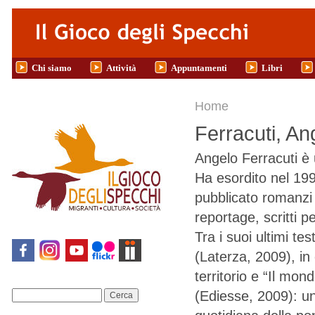
Salta al contenuto principale
Chi siamo
Attività
Appuntamenti
Libri
Tu sei qui
Home
Ferracuti, An
Angelo Ferracuti è 
Ha esordito nel 199
pubblicato romanzi 
reportage, scritti pe
Tra i suoi ultimi te
(Laterza, 2009), in 
territorio e “Il mon
(Ediesse, 2009): un
Cerca