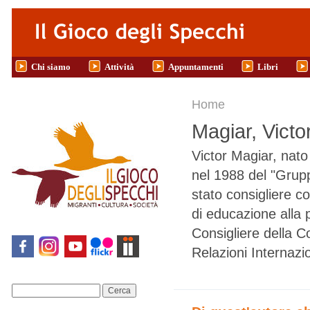
Salta al contenuto principale
Chi siamo
Attività
Appuntamenti
Libri
Tu sei qui
Home
Magiar, Victo
Victor Magiar, nato 
nel 1988 del "Grupp
stato consigliere c
di educazione alla 
Consigliere della C
Relazioni Internazi
Cerca