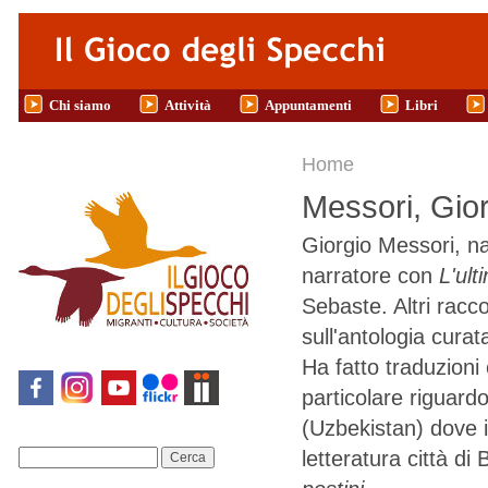
Salta al contenuto principale
Chi siamo
Attività
Appuntamenti
Libri
Tu sei qui
Home
Messori, Gio
Giorgio Messori, n
narratore con
L'ul
Sebaste. Altri racco
sull'antologia cura
Ha fatto traduzioni 
particolare riguard
(Uzbekistan) dove in
letteratura città di
Cerca