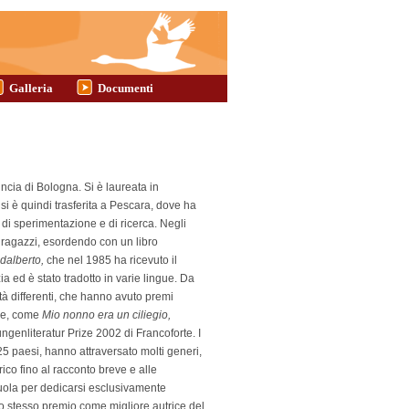
Galleria
Documenti
ncia di Bologna. Si è laureata in
si è quindi trasferita a Pescara, dove ha
i sperimentazione e di ricerca. Negli
 ragazzi, esordendo con un libro
dalberto,
che nel 1985 ha ricevuto il
a ed è stato tradotto in varie lingue. Da
r età differenti, che hanno avuto premi
ere, come
Mio nonno era un ciliegio,
ungenliteratur Prize 2002 di Francoforte. I
 25 paesi, hanno attraversato molti generi,
ico fino al racconto breve e alle
cuola per dedicarsi esclusivamente
o lo stesso premio come migliore autrice del