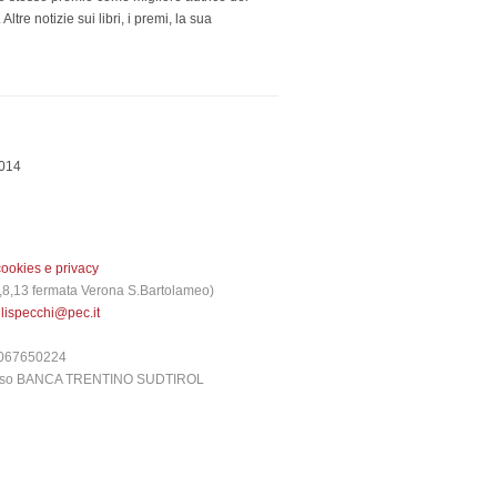
tre notizie sui libri, i premi, la sua
014
cookies e privacy
 3,8,13 fermata Verona S.Bartolameo)
glispecchi@pec.it
6067650224
presso BANCA TRENTINO SUDTIROL