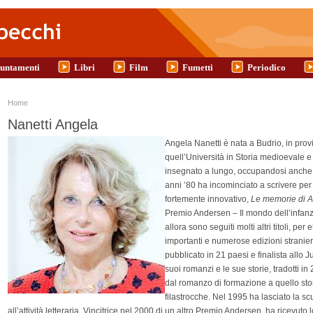
untamenti
Libri
Film
Fumetti
Periodico
Tu sei qui
Home
Nanetti Angela
Angela Nanetti è nata a Budrio, in provi
quell’Università in Storia medioevale e 
insegnato a lungo, occupandosi anche d
anni ’80 ha incominciato a scrivere per
fortemente innovativo,
Le memorie di A
Premio Andersen – Il mondo dell’infanzi
allora sono seguiti molti altri titoli, pe
importanti e numerose edizioni strani
pubblicato in 21 paesi e finalista allo J
suoi romanzi e le sue storie, tradotti in
dal romanzo di formazione a quello stor
filastrocche. Nel 1995 ha lasciato la s
all’attività letteraria. Vincitrice nel 2000 di un altro Premio Andersen, ha ricevut