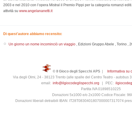
2003 e nel 2010 con l’opera Mistral il Premio Pippi per la categoria romanzi editi. Al
attività su
www.angelananetti.it
Di quest'autore abbiamo recensito:
Un giorno un nome incominciò un viaggio
,
Edizioni Gruppo Abele
,
Torino
,
2
© Il Gioco degli Specchi APS
|
Informativa su 
Via degli Olmi, 24 - 38123 Trento (alle spalle del Centro Teatro - autobus
email:
info@ilgiocodeglispecchi.org
| PEC:
ilgiocode
Partita IVA 01898510225
Donazioni 5x1000 e/o 2x1000 Codice Fiscale: 9
Donazioni liberali detraibili IBAN: IT28T0830401807000007317074 