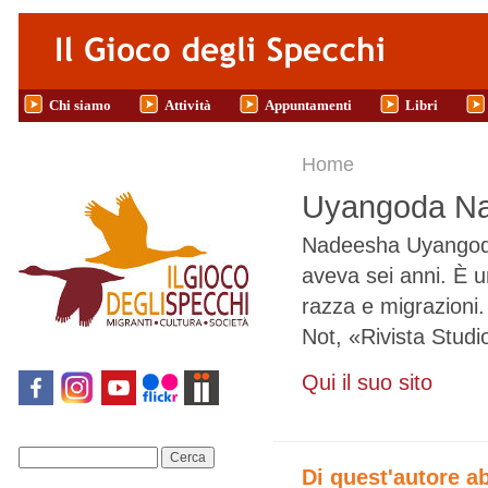
Salta al contenuto principale
Chi siamo
Attività
Appuntamenti
Libri
Tu sei qui
Home
Uyangoda N
Nadeesha Uyangoda 
aveva sei anni. È u
razza e migrazioni. 
Not, «Rivista Stud
Qui il suo sito
Cerca
Di quest'autore a