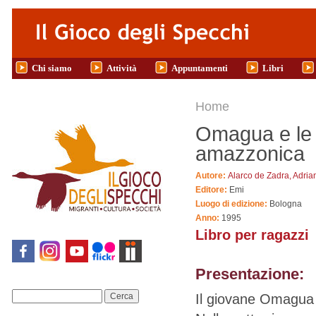
Salta al contenuto principale
Chi siamo
Attività
Appuntamenti
Libri
Tu sei qui
Home
Omagua e le 
amazzonica
Autore:
Alarco de Zadra, Adria
Editore:
Emi
Luogo di edizione:
Bologna
Anno:
1995
Libro per ragazzi
Presentazione:
Il giovane Omagua r
Cerca