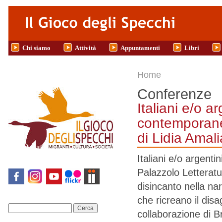
Salta al contenuto principale
Chi siamo
Attività
Appuntamenti
Libri
Tu sei qui
Home
Conferenze
Italiani e/o a
contemporanea
di Lidia Amal
Italiani e/o argenti
Palazzolo Letteratu
disincanto nella nar
che ricreano il disag
Cerca
collaborazione di 