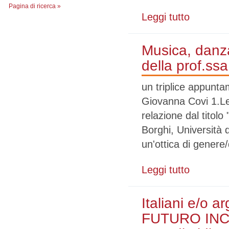
Pagina di ricerca »
Leggi tutto
su Italiani e/
Amalia Palazz
Musica, danza
della prof.ss
un triplice appunta
Giovanna Covi 1.Lee
relazione dal titolo
Borghi, Università d
un'ottica di genere
Leggi tutto
su Musica, dan
Italiani e/o
FUTURO INCER