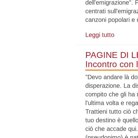
dell'emigrazione".
centrati sull'emigr
canzoni popolari e 
Leggi tutto
su Note di st
MERICA! ciclo 
PAGINE DI 
Incontro con l
"Devo andare là dov
disperazione. La di
compito che gli ha 
l'ultima volta e re
Trattieni tutto ciò 
tuo destino è quell
ciò che accade qui.
(pseudonimo) è nato