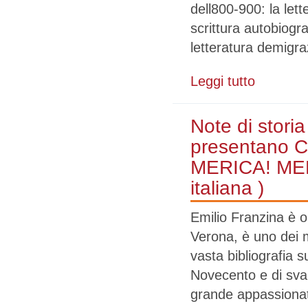
dell800-900: la lett
scrittura autobiogr
letteratura demigr
Leggi tutto
su Scrivere pe
Zandonai ( MER
Note di storia
presentano C
MERICA! MERIC
italiana )
Emilio Franzina è o
Verona, è uno dei m
vasta bibliografia 
Novecento e di svar
grande appassionat