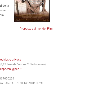
zi della
l romanzo
r la
Proposte dal mondo
Film
cookies e privacy
 3,8,13 fermata Verona S.Bartolameo)
glispecchi@pec.it
6067650224
presso BANCA TRENTINO SUDTIROL