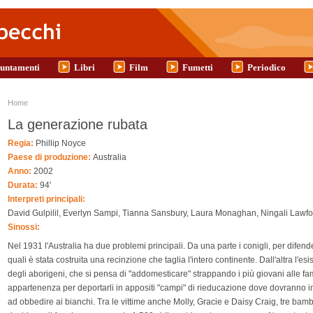
untamenti
Libri
Film
Fumetti
Periodico
Tu sei qui
Home
La generazione rubata
Regia:
Phillip Noyce
Paese di produzione:
Australia
Anno:
2002
Durata:
94'
Interpreti principali:
David Gulpilil, Everlyn Sampi, Tianna Sansbury, Laura Monaghan, Ningali Lawfo
Sinossi:
Nel 1931 l'Australia ha due problemi principali. Da una parte i conigli, per difend
quali è stata costruita una recinzione che taglia l'intero continente. Dall'altra l'es
degli aborigeni, che si pensa di "addomesticare" strappando i più giovani alle fam
appartenenza per deportarli in appositi "campi" di rieducazione dove dovranno 
ad obbedire ai bianchi. Tra le vittime anche Molly, Gracie e Daisy Craig, tre bam