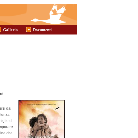
Galleria
Documenti
rd.
ersi dai
istenza
iglie di
imparare
bine che