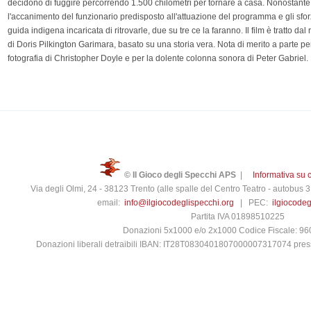
decidono di fuggire percorrendo 1.500 chilometri per tornare a casa. Nonostante
l'accanimento del funzionario predisposto all'attuazione del programma e gli sfor
guida indigena incaricata di ritrovarle, due su tre ce la faranno. Il film è tratto da
di Doris Pilkington Garimara, basato su una storia vera. Nota di merito a parte pe
fotografia di Christopher Doyle e per la dolente colonna sonora di Peter Gabriel.
© Il Gioco degli Specchi APS
|
Informativa su 
Via degli Olmi, 24 - 38123 Trento (alle spalle del Centro Teatro - autobus
email:
info@ilgiocodeglispecchi.org
| PEC:
ilgiocode
Partita IVA 01898510225
Donazioni 5x1000 e/o 2x1000 Codice Fiscale: 9
Donazioni liberali detraibili IBAN: IT28T0830401807000007317074 