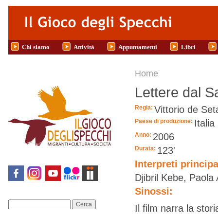
Salta al contenuto principale
Chi siamo
Attività
Appuntamenti
Libri
Tu sei qui
Home
Lettere dal 
Regia:
Vittorio de Set
Paese di produzione:
Italia
Anno:
2006
Durata:
123'
Interpreti principa
Djibril Kebe, Paol
Sinossi:
Cerca
Il film narra la sto