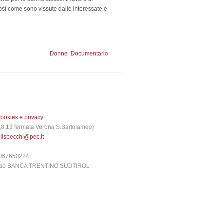
osì come sono vissute dalle interessate e
Donne
Documentario
cookies e privacy
 3,8,13 fermata Verona S.Bartolameo)
glispecchi@pec.it
6067650224
presso BANCA TRENTINO SUDTIROL