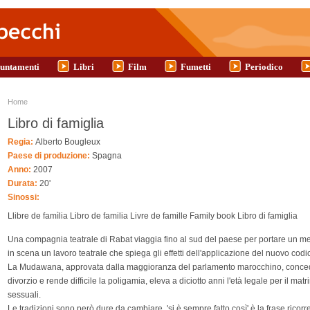
untamenti
Libri
Film
Fumetti
Periodico
Tu sei qui
Home
Libro di famiglia
Regia:
Alberto Bougleux
Paese di produzione:
Spagna
Anno:
2007
Durata:
20'
Sinossi:
Llibre de famìlia Libro de familia Livre de famille Family book Libro di famiglia
Una compagnia teatrale di Rabat viaggia fino al sud del paese per portare un me
in scena un lavoro teatrale che spiega gli effetti dell'applicazione del nuovo cod
La Mudawana, approvata dalla maggioranza del parlamento marocchino, concede 
divorzio e rende difficile la poligamia, eleva a diciotto anni l'età legale per il ma
sessuali.
Le tradizioni sono però dure da cambiare, 'si è sempre fatto così' è la frase ricorr