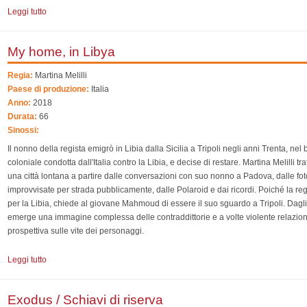
Leggi tutto
su Il salto - The Leap
My home, in Libya
Regia:
Martina Melilli
Paese di produzione:
Italia
Anno:
2018
Durata:
66
Sinossi:
Il nonno della regista emigrò in Libia dalla Sicilia a Tripoli negli anni Trenta, ne
coloniale condotta dall'Italia contro la Libia, e decise di restare. Martina Melilli t
una città lontana a partire dalle conversazioni con suo nonno a Padova, dalle fot
improvvisate per strada pubblicamente, dalle Polaroid e dai ricordi. Poiché la regi
per la Libia, chiede al giovane Mahmoud di essere il suo sguardo a Tripoli. Dagli
emerge una immagine complessa delle contraddittorie e a volte violente relazioni
prospettiva sulle vite dei personaggi.
Leggi tutto
su My home, in Libya
Exodus / Schiavi di riserva