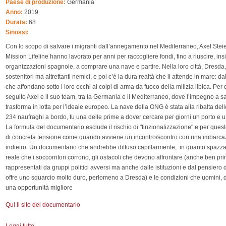
Paese di produzione:
Germania
Anno:
2019
Durata:
68
Sinossi:
Con lo scopo di salvare i migranti dall’annegamento nel Mediterraneo, Axel Stei
Mission Lifeline hanno lavorato per anni per raccogliere fondi, fino a riuscire, in
organizzazioni spagnole, a comprare una nave e partire. Nella loro città, Dresda, 
sostenitori ma altrettanti nemici, e poi c’è la dura realtà che li attende in mare: d
che affondano sotto i loro occhi ai colpi di arma da fuoco della milizia libica. Per 
seguito Axel e il suo team, tra la Germania e il Mediterraneo, dove l’impegno a s
trasforma in lotta per l’ideale europeo. La nave della ONG è stata alla ribalta 
234 naufraghi a bordo, fu una delle prime a dover cercare per giorni un porto e 
La formula del documentario esclude il rischio di "finzionalizzazione" e per quest
di concreta tensione come quando avviene un incontro/scontro con una imbarcazio
indietro. Un documentario che andrebbe diffuso capillarmente, in quanto spazza v
reale che i soccorritori corrono, gli ostacoli che devono affrontare (anche ben pr
rappresentati da gruppi politici avversi ma anche dalle istituzioni e dal pensiero 
offre uno squarcio molto duro, perlomeno a Dresda) e le condizioni che uomini, d
una opportunità migliore
Qui il sito del documentario
Leggi tutto
su Mission Lifeline