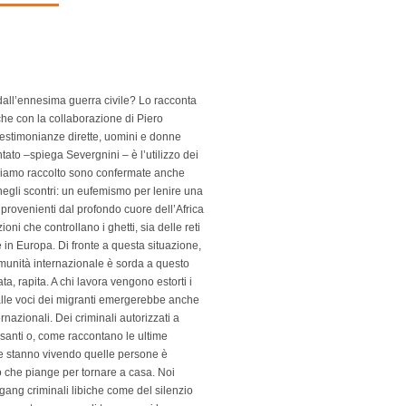
 dall’ennesima guerra civile? Lo racconta
 che con la collaborazione di Piero
testimonianze dirette, uomini e donne
ontato –spiega Severgnini – è l’utilizzo dei
biamo raccolto sono confermate anche
i negli scontri: un eufemismo per lenire una
i provenienti dal profondo cuore dell’Africa
ni che controllano i ghetti, sia delle reti
re in Europa. Di fronte a questa situazione,
munità internazionale è sorda a questo
a, rapita. A chi lavora vengono estorti i
alle voci dei migranti emergerebbe anche
rnazionali. Dei criminali autorizzati a
pesanti o, come raccontano le ultime
he stanno vivendo quelle persone è
o che piange per tornare a casa. Noi
 gang criminali libiche come del silenzio