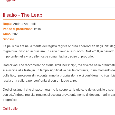
Il salto - The Leap
Regia:
Andrea Andreotti
Paese di produzione:
Italia
Anno:
2020
Sinossi:
La pellicola era nella mente del regista regista Andrea Andreotti fin dagli inizi 
migratorio iniziò ad acquistare un certo rilievo ai suoi occhi. Nel 2018, in perio
importante nella vita delle nostre comunità, ha deciso di produrlo.
Dodici voci che racconteranno storie simili nell'incipit, ma diverse nella drammatu
si avvicina alle feste, in un tempo significativo per la comunità, in un momento d
collettivo, i protagonisti racconteranno la propria storia e ci confideranno i camb
lascia una cultura per confrontarsi con un luogo altro.
Dodici testimoni che ci racconteranno le scoperte, le gioie, le delusioni, le dispera
con sé. Andrea, regista trentino, si occupa prevalentemente di documentari in ca
biografico.
Qui il trailer