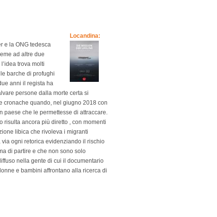
Locandina:
er e la ONG tedesca
sieme ad altre due
l’idea trova molti
alle barche di profughi
due anni il regista ha
alvare persone dalla morte certa si
delle cronache quando, nel giugno 2018 con
un paese che le permettesse di attraccare.
o risulta ancora più diretto , con momenti
ne libica che rivoleva i migranti
ia ogni retorica evidenziando il rischio
ima di partire e che non sono solo
diffuso nella gente di cui il documentario
onne e bambini affrontano alla ricerca di