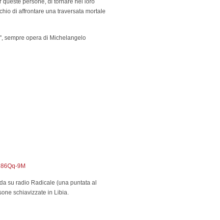
r queste persone, di tornare nei loro
ischio di affrontare una traversata mortale
", sempre opera di Michelangelo
4286Qq-9M
da su radio Radicale (una puntata al
one schiavizzate in Libia.