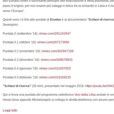
dell’Europa contro il sacrosanto principio dell’evacuazione e della possibilità, pe
paesi d’origine, per non essere più ostaggi in bilico tra la schiavitù in Libia e il r
verso l’Europa”.
Questi sono i 6 link alle puntate di
Exodus
e al documentario "
Schiavi di riserva
Severgnini.
Puntata 0 (settembre '18):
vimeo.com/291242947
Puntata 0.1 (ottobre '18):
vimeo.com/297273950
Puntata 0.2 (novembre '18):
vimeo.com/302947109
Puntata 0.3 (dicembre '18):
vimeo.com/309679933
Puntata 0.4 (gennaio '19):
vimeo.com/311007925
Puntata 0.5 (febbraio '19):
vimeo.com/318169225
"Schiavi di riserva"
(35 min), presentato nel maggio 2018.
https://youtu.be/V6
Qui si trova una puntata del programma radiofonico
Voci dalla Libia
andato in on
mese) dove appunto Michelangelo si collega in diretta telefonica con alcune pers
Leggi tutto
su Exodus / Schiavi di riserva