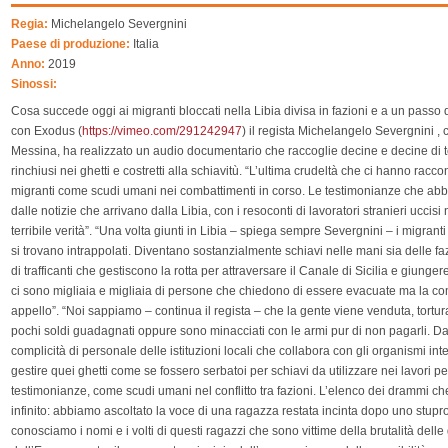
Regia:
Michelangelo Severgnini
Paese di produzione:
Italia
Anno:
2019
Sinossi:
Cosa succede oggi ai migranti bloccati nella Libia divisa in fazioni e a un passo
con Exodus (
https://vimeo.com/291242947
) il regista Michelangelo Severgnini ,
Messina, ha realizzato un audio documentario che raccoglie decine e decine di 
rinchiusi nei ghetti e costretti alla schiavitù. “L’ultima crudeltà che ci hanno racc
migranti come scudi umani nei combattimenti in corso. Le testimonianze che ab
dalle notizie che arrivano dalla Libia, con i resoconti di lavoratori stranieri uccis
terribile verità”. “Una volta giunti in Libia – spiega sempre Severgnini – i migrant
si trovano intrappolati. Diventano sostanzialmente schiavi nelle mani sia delle fazio
di trafficanti che gestiscono la rotta per attraversare il Canale di Sicilia e giunge
ci sono migliaia e migliaia di persone che chiedono di essere evacuate ma la co
appello”. “Noi sappiamo – continua il regista – che la gente viene venduta, torturat
pochi soldi guadagnati oppure sono minacciati con le armi pur di non pagarli. D
complicità di personale delle istituzioni locali che collabora con gli organismi inte
gestire quei ghetti come se fossero serbatoi per schiavi da utilizzare nei lavori 
testimonianze, come scudi umani nel conflitto tra fazioni. L’elenco dei drammi c
infinito: abbiamo ascoltato la voce di una ragazza restata incinta dopo uno stupr
conosciamo i nomi e i volti di questi ragazzi che sono vittime della brutalità delle