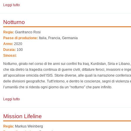
Leggi tutto
su Peregrino. I confini del Game
Notturno
Regia:
Gianfranco Rosi
Paese di produzione:
Italia, Francia, Germania
Anno:
2020
Durata:
100
Sinossi:
Notturno, girato nel corso di tre anni sui confini fra Iraq, Kurdistan, Siria e Libano
che sta dietro la tragedia continua di guerre civili, dittature feroci, invasioni e in
all’apocalisse omicida dell’ISIS. Storie diverse, alle quali la narrazione conferisce
delle divisioni geografiche. Tutt’intorno, e dentro le coscienze, segni di violenza
l’umanità che si ridesta ogni giorno da un “notturno” che pare infinito.
Leggi tutto
su Notturno
Mission Lifeline
Regia:
Markus Weinberg