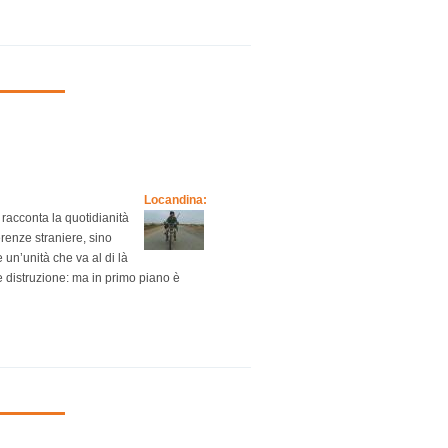
Locandina:
, racconta la quotidianità
gerenze straniere, sino
 un’unità che va al di là
 e distruzione: ma in primo piano è