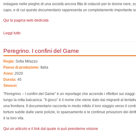
indagare nelle pieghe di una società ancora fitta di ostacoli per le donne nere, s
capo, e di cui questo documentario rappresenta un completamento importante sot
Qui la pagina web dedicata
Leggi tutto
su Maka
Peregrino. I confini del Game
Regia:
Sofia Milazzo
Paese di produzione:
Italia
Anno:
2020
Durata:
45
Sinossi:
“Peregrino – I confini del Game” è un reportage che accende i riflettori sui viaggi 
lungo la rotta balcanica. “Il gioco” è il nome che viene dato dai migranti al tentat
una frontiera. Il documentario racconta in modo nitido il loro viaggio verso il con
torture subite dalle varie polizie, lo spaesamento e le continue privazioni dei dirit
è la loro vita.
Qui un articolo e il link dal quale si può prenderne visione