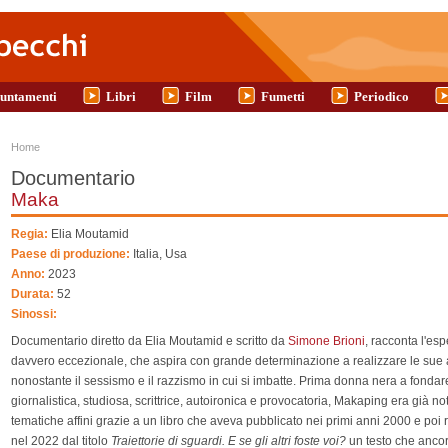
untamenti
Libri
Film
Fumetti
Periodico
Tu sei qui
Home
Documentario
Maka
Regia:
Elia Moutamid
Paese di produzione:
Italia, Usa
Anno:
2023
Durata:
52
Sinossi:
Documentario diretto da Elia Moutamid e scritto da
Simone Brioni
, racconta l'es
davvero eccezionale, che aspira con grande determinazione a realizzare le sue am
nonostante il sessismo e il razzismo in cui si imbatte. Prima donna nera a fondar
giornalistica, studiosa, scrittrice, autoironica e provocatoria, Makaping era già no
tematiche affini grazie a un libro che aveva pubblicato nei primi anni 2000 e poi
nel 2022 dal titolo
Traiettorie di sguardi. E se gli altri foste voi?
un testo che ancor