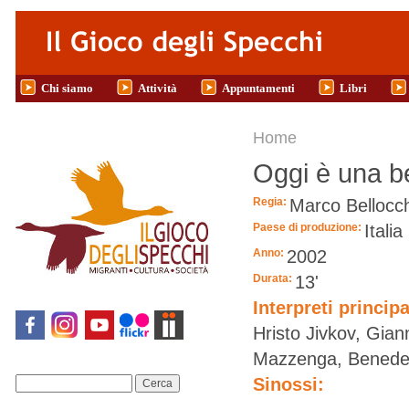
Salta al contenuto principale
Chi siamo
Attività
Appuntamenti
Libri
Tu sei qui
Home
Oggi è una be
Regia:
Marco Bellocc
Paese di produzione:
Italia
Anno:
2002
Durata:
13'
Interpreti principa
Hristo Jivkov, Gian
Mazzenga, Benedet
Sinossi:
Cerca