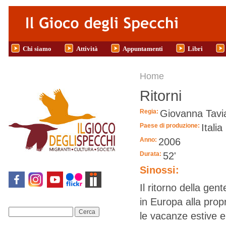
Salta al contenuto principale
Chi siamo
Attività
Appuntamenti
Libri
Tu sei qui
Home
Ritorni
Regia:
Giovanna Tavi
Paese di produzione:
Italia
Anno:
2006
Durata:
52'
Sinossi:
Il ritorno della ge
in Europa alla propr
Cerca
le vacanze estive e 