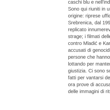
caschi blu e nell’in
Sono qui riuniti in 
origine: riprese uffi
Srebrenica, dal 199
replicato innumerevo
strage; i filmati de
contro Mladić e Kara
accusati di genocidi
persone che hanno v
lottando per mante
giustizia. Ci sono so
fatti per vantarsi d
ora prove di accusa 
delle immagini di ri