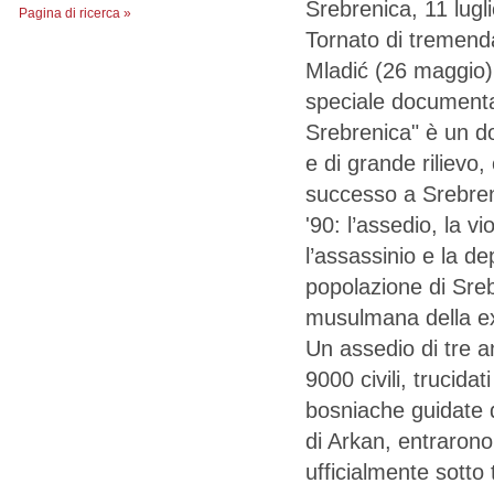
Srebrenica, 11 lugl
Pagina di ricerca »
Tornato di tremenda
Mladić (26 maggio
speciale documentar
Srebrenica" è un d
e di grande rilievo
successo a Srebreni
'90: l’assedio, la vi
l’assassinio e la de
popolazione di Sre
musulmana della ex
Un assedio di tre a
9000 civili, trucida
bosniache guidate d
di Arkan, entraron
ufficialmente sotto