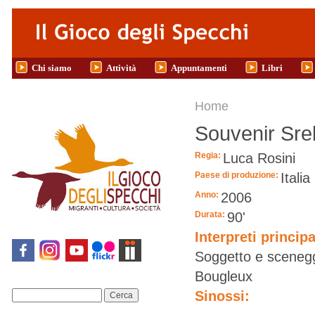
Salta al contenuto principale
Chi siamo
Attività
Appuntamenti
Libri
Tu sei qui
Home
Souvenir Sre
Regia:
Luca Rosini
Paese di produzione:
Italia
Anno:
2006
Durata:
90'
Interpreti principa
Soggetto e sceneggi
Bougleux
Sinossi:
Cerca