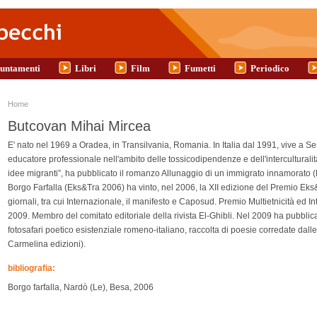
untamenti
Libri
Film
Fumetti
Periodico
Tu sei qui
Home
Butcovan Mihai Mircea
E' nato nel 1969 a Oradea, in Transilvania, Romania. In Italia dal 1991, vive a 
educatore professionale nell'ambito delle tossicodipendenze e dell'interculturalit
idee migranti”, ha pubblicato il romanzo Allunaggio di un immigrato innamorato (
Borgo Farfalla (Eks&Tra 2006) ha vinto, nel 2006, la XII edizione del Premio Eks&
giornali, tra cui Internazionale, il manifesto e Caposud. Premio Multietnicità ed
2009. Membro del comitato editoriale della rivista El-Ghibli. Nel 2009 ha pubb
fotosafari poetico esistenziale romeno-italiano, raccolta di poesie corredate dalle
Carmelina edizioni).
bibliografia:
Borgo farfalla, Nardò (Le), Besa, 2006