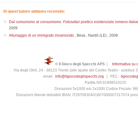
Di quest'autore abbiamo recensito:
Dal comunismo al consumismo. Fotosafari poetico esistenziale romeno-italia
2009
Allunaggio di un immigrato innamorato
,
Besa
,
Nardò (LE)
,
2006
© Il Gioco degli Specchi APS
|
Informativa su 
Via degli Olmi, 24 - 38123 Trento (alle spalle del Centro Teatro - autobus
email:
info@ilgiocodeglispecchi.org
| PEC:
ilgiocode
Partita IVA 01898510225
Donazioni 5x1000 e/o 2x1000 Codice Fiscale: 9
Donazioni liberali detraibili IBAN: IT28T0830401807000007317074 