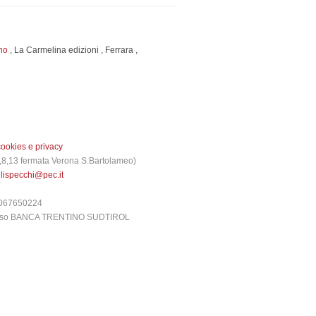
no
,
La Carmelina edizioni
,
Ferrara
,
cookies e privacy
 3,8,13 fermata Verona S.Bartolameo)
glispecchi@pec.it
6067650224
presso BANCA TRENTINO SUDTIROL