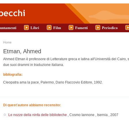
untamenti
Libri
Film
Fumetti
Periodico
Tu sei qui
Home
Etman, Ahmed
Ahmed Etman è professore di Letterature greca e latina all'Università del Cairo, s
due suoi drammi in traduzione italiana.
bibliografia:
Cleopatra ama la pace, Palermo, Dario Flaccovio Editore, 1992.
Di quest'autore abbiamo recensito:
Le nozze della ninfa delle biblioteche
,
Cosmo Iannone
,
Isernia
,
2007