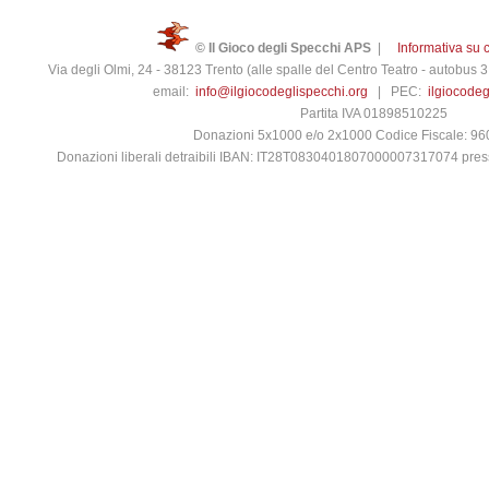
© Il Gioco degli Specchi APS
|
Informativa su 
Via degli Olmi, 24 - 38123 Trento (alle spalle del Centro Teatro - autobus
email:
info@ilgiocodeglispecchi.org
| PEC:
ilgiocode
Partita IVA 01898510225
Donazioni 5x1000 e/o 2x1000 Codice Fiscale: 9
Donazioni liberali detraibili IBAN: IT28T0830401807000007317074 