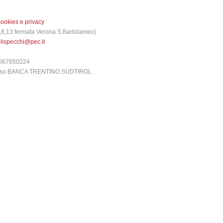
cookies e privacy
 3,8,13 fermata Verona S.Bartolameo)
glispecchi@pec.it
6067650224
presso BANCA TRENTINO SUDTIROL