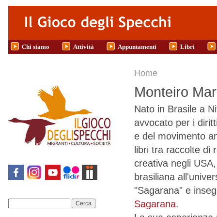
Salta al contenuto principale
Chi siamo
Attività
Appuntamenti
Libri
Tu sei qui
Home
Monteiro Mart
Nato in Brasile a N
avvocato per i dirit
e del movimento am
libri tra raccolte d
creativa negli USA, 
brasiliana all'univer
"Sagarana" e insegn
Sagarana
.
Cerca