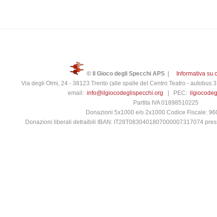
© Il Gioco degli Specchi APS
|
Informativa su 
Via degli Olmi, 24 - 38123 Trento (alle spalle del Centro Teatro - autobus
email:
info@ilgiocodeglispecchi.org
| PEC:
ilgiocode
Partita IVA 01898510225
Donazioni 5x1000 e/o 2x1000 Codice Fiscale: 9
Donazioni liberali detraibili IBAN: IT28T0830401807000007317074 