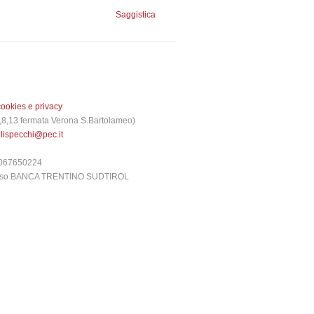
Saggistica
cookies e privacy
 3,8,13 fermata Verona S.Bartolameo)
glispecchi@pec.it
6067650224
presso BANCA TRENTINO SUDTIROL