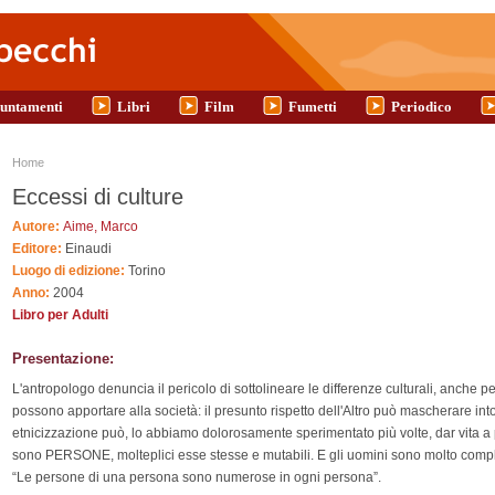
untamenti
Libri
Film
Fumetti
Periodico
Tu sei qui
Home
Eccessi di culture
Autore:
Aime, Marco
Editore:
Einaudi
Luogo di edizione:
Torino
Anno:
2004
Libro per Adulti
Presentazione:
L'antropologo denuncia il pericolo di sottolineare le differenze culturali, anche p
possono apportare alla società: il presunto rispetto dell'Altro può mascherare int
etnicizzazione può, lo abbiamo dolorosamente sperimentato più volte, dar vita a pu
sono PERSONE, molteplici esse stesse e mutabili. E gli uomini sono molto comp
“Le persone di una persona sono numerose in ogni persona”.