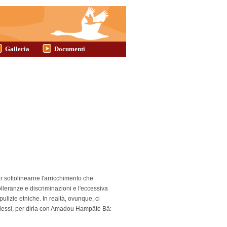
Galleria
Documenti
er sottolinearne l'arricchimento che
olleranze e discriminazioni e l'eccessiva
lizie etniche. In realtà, ovunque, ci
lessi, per dirla con Amadou Hampâté Bâ: