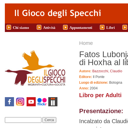
Salta al contenuto principale
Chi siamo
Attività
Appuntamenti
Libri
Tu sei qui
Home
Fatos Lubonja.
di Hoxha al l
Autore:
Bazzocchi, Claudio
Editore:
Il Ponte
Luogo di edizione:
Bologna
Anno:
2004
Libro per Adulti
Presentazione:
Incalzato da Claudi
Cerca