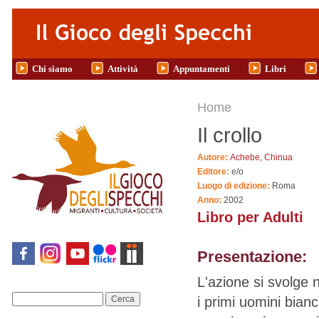
Salta al contenuto principale
Chi siamo
Attività
Appuntamenti
Libri
Tu sei qui
Home
Il crollo
Autore:
Achebe, Chinua
Editore:
e/o
Luogo di edizione:
Roma
Anno:
2002
Libro per Adulti
Presentazione:
L'azione si svolge n
i primi uomini bianc
Cerca