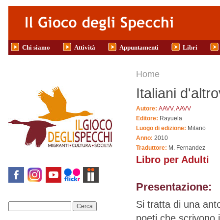
Salta al contenuto principale
Chi siamo
Attività
Appuntamenti
Libri
Tu sei qui
Home
Italiani d'altr
Autore:
AAVV, AAVV
Editore:
Rayuela
Luogo di edizione:
Milano
Anno:
2010
Traduttore:
M. Fernandez
Libro per Adulti
Presentazione:
Si tratta di una anto
Cerca
poeti che scrivono 